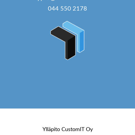
044 550 2178
Ylläpito
CustomIT Oy