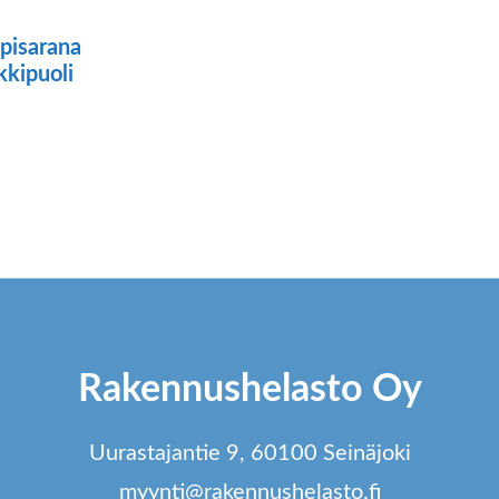
pisarana
kkipuoli
ä
tteella
ampi
unnelma.
t
dä
Rakennushelasto Oy
innat
tteen
Uurastajantie 9, 60100 Seinäjoki
lla.
myynti@rakennushelasto.fi