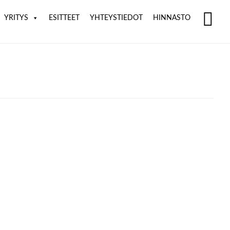
YRITYS
ESITTEET
YHTEYSTIEDOT
HINNASTO
SH
OF
CO