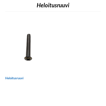
Heloitusruuvi
Heloitusruuvi
Tällä
tuotteella
on
useampi
muunnelma.