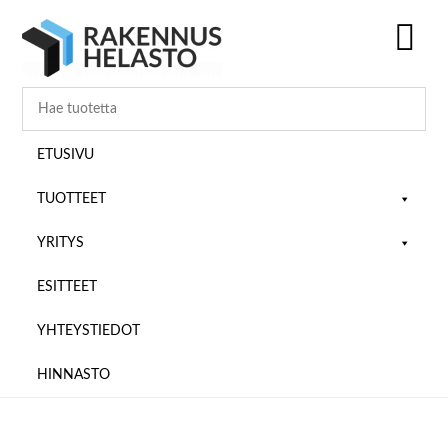
Hyppää
Hyppää
Hyppää
pääsisältöön
ensisijaiseen
alatunnisteeseen
sivupalkkiin
SH
OF
CO
ETUSIVU
TUOTTEET
YRITYS
ESITTEET
YHTEYSTIEDOT
HINNASTO