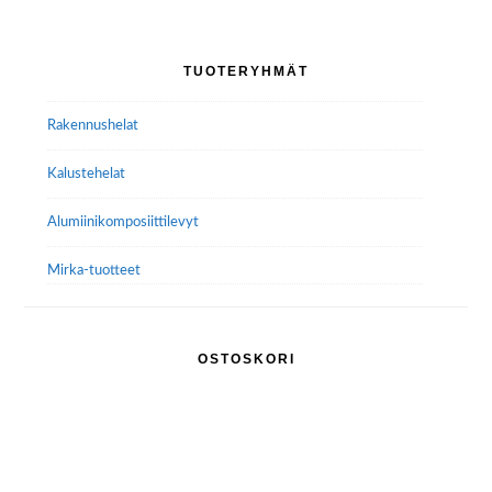
Voit
tehdä
Ensisijainen
TUOTERYHMÄT
valinnat
sivupalkki
tuotteen
Rakennushelat
sivulla.
Kalustehelat
Alumiini­komposiitti­levyt
Mirka-tuotteet
OSTOSKORI