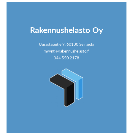
Footer
Rakennushelasto Oy
Uurastajantie 9, 60100 Seinäjoki
myynti@rakennushelasto.fi
044 550 2178