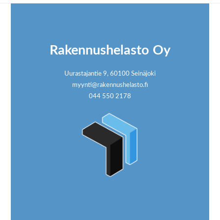
Footer
Rakennushelasto Oy
Uurastajantie 9, 60100 Seinäjoki
myynti@rakennushelasto.fi
044 550 2178