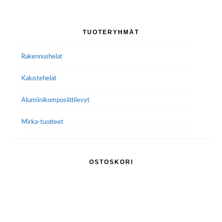
Ensisijainen
TUOTERYHMÄT
sivupalkki
Rakennushelat
Kalustehelat
Alumiini­komposiitti­levyt
Mirka-tuotteet
OSTOSKORI