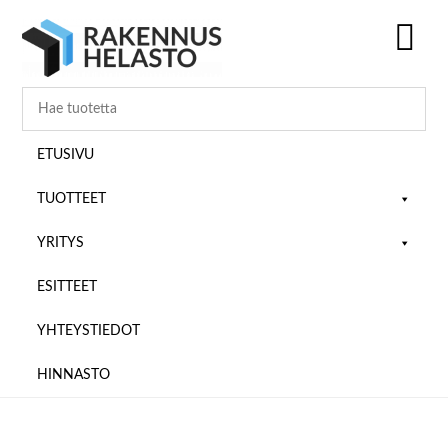
Hyppää
Hyppää
Hyppää
pääsisältöön
ensisijaiseen
alatunnisteeseen
sivupalkkiin
SH
OF
CO
ETUSIVU
TUOTTEET
YRITYS
ESITTEET
YHTEYSTIEDOT
HINNASTO