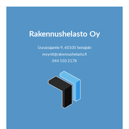
Footer
Rakennushelasto Oy
Uurastajantie 9, 60100 Seinäjoki
myynti@rakennushelasto.fi
044 550 2178