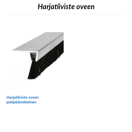
Harjatiiviste oveen
Harjatiiviste oveen
pohjakiinnitteinen
Tällä
tuotteella
on
useampi