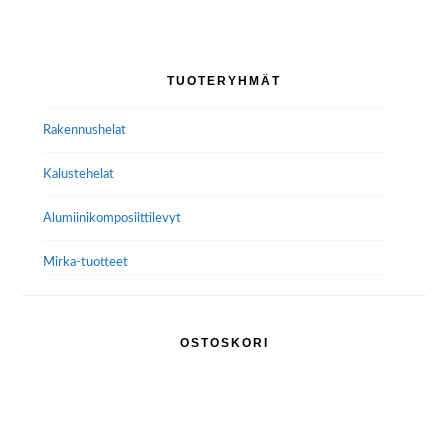
muunnelma.
Voit
tehdä
Ensisijainen
TUOTERYHMÄT
valinnat
sivupalkki
tuotteen
Rakennushelat
sivulla.
Kalustehelat
Alumiini­komposiitti­levyt
Mirka-tuotteet
OSTOSKORI