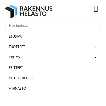
Hyppää
Hyppää
Hyppää
pääsisältöön
ensisijaiseen
alatunnisteeseen
sivupalkkiin
SH
OF
CO
ETUSIVU
TUOTTEET
YRITYS
ESITTEET
YHTEYSTIEDOT
HINNASTO