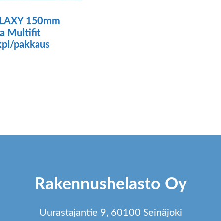
LAXY 150mm
ra Multifit
pl/pakkaus
ä
tteella
ampi
unnelma.
t
dä
Rakennushelasto Oy
innat
tteen
Uurastajantie 9, 60100 Seinäjoki
lla.