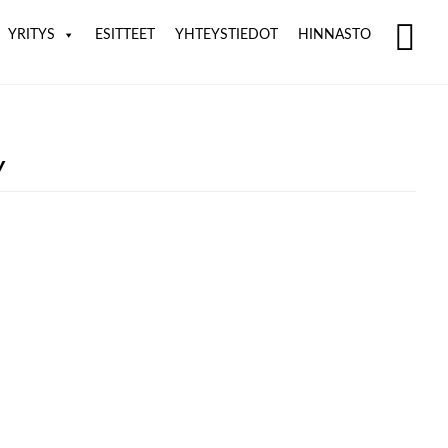
YRITYS
ESITTEET
YHTEYSTIEDOT
HINNASTO
SH
OF
CO
y