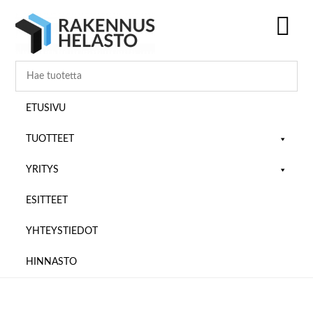
Hyppää
Hyppää
Hyppää
pääsisältöön
ensisijaiseen
alatunnisteeseen
sivupalkkiin
SH
OF
CO
ETUSIVU
TUOTTEET
YRITYS
ESITTEET
YHTEYSTIEDOT
HINNASTO