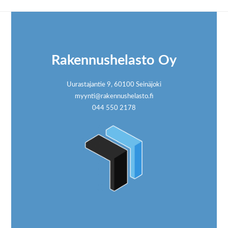
Footer
Rakennushelasto Oy
Uurastajantie 9, 60100 Seinäjoki
myynti@rakennushelasto.fi
044 550 2178