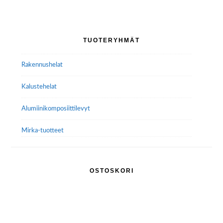
muunnelma.
Voit
tehdä
Ensisijainen
TUOTERYHMÄT
valinnat
sivupalkki
tuotteen
Rakennushelat
sivulla.
Kalustehelat
Alumiini­komposiitti­levyt
Mirka-tuotteet
OSTOSKORI