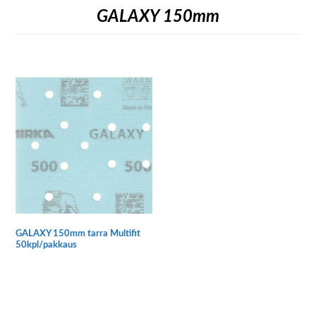
GALAXY 150mm
GALAXY 150mm tarra Multifit
50kpl/pakkaus
Tällä
tuotteella
on
useampi