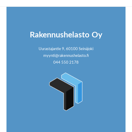
Footer
Rakennushelasto Oy
Uurastajantie 9, 60100 Seinäjoki
myynti@rakennushelasto.fi
044 550 2178