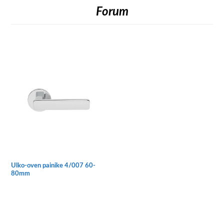
Forum
Ulko-oven painike 4/007 60-
80mm
Tällä
tuotteella
on
useampi