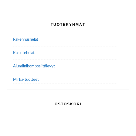
muunnelma.
Voit
tehdä
Ensisijainen
TUOTERYHMÄT
valinnat
sivupalkki
tuotteen
Rakennushelat
sivulla.
Kalustehelat
Alumiini­komposiitti­levyt
Mirka-tuotteet
OSTOSKORI