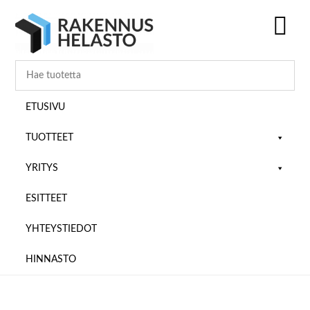
Hyppää
Hyppää
Hyppää
pääsisältöön
ensisijaiseen
alatunnisteeseen
sivupalkkiin
SH
OF
CO
ETUSIVU
TUOTTEET
YRITYS
ESITTEET
YHTEYSTIEDOT
HINNASTO