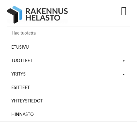
Hyppää
Hyppää
Hyppää
pääsisältöön
ensisijaiseen
alatunnisteeseen
sivupalkkiin
SH
OF
CO
ETUSIVU
TUOTTEET
YRITYS
ESITTEET
YHTEYSTIEDOT
HINNASTO