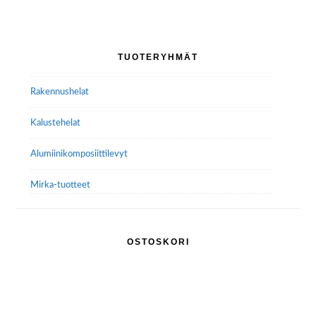
Ensisijainen
TUOTERYHMÄT
sivupalkki
Rakennushelat
Kalustehelat
Alumiini­komposiitti­levyt
Mirka-tuotteet
OSTOSKORI