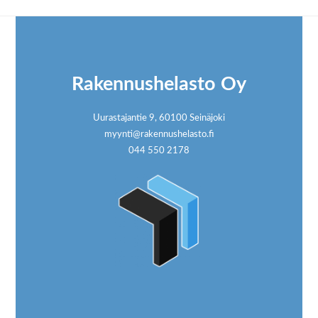
Footer
Rakennushelasto Oy
Uurastajantie 9, 60100 Seinäjoki
myynti@rakennushelasto.fi
044 550 2178