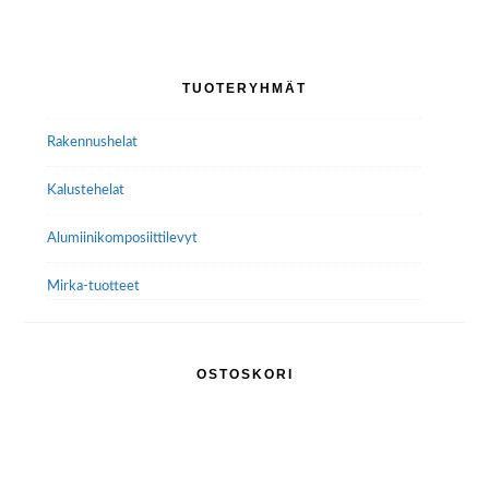
muunnelma.
Voit
tehdä
Ensisijainen
TUOTERYHMÄT
valinnat
sivupalkki
tuotteen
Rakennushelat
sivulla.
Kalustehelat
Alumiini­komposiitti­levyt
Mirka-tuotteet
OSTOSKORI