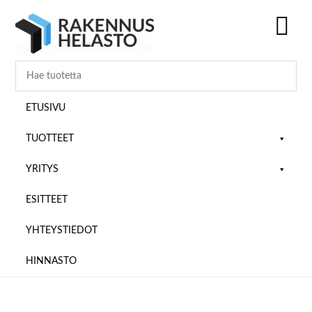
Hyppää
Hyppää
Hyppää
pääsisältöön
ensisijaiseen
alatunnisteeseen
sivupalkkiin
SH
OF
CO
ETUSIVU
TUOTTEET
YRITYS
ESITTEET
YHTEYSTIEDOT
HINNASTO