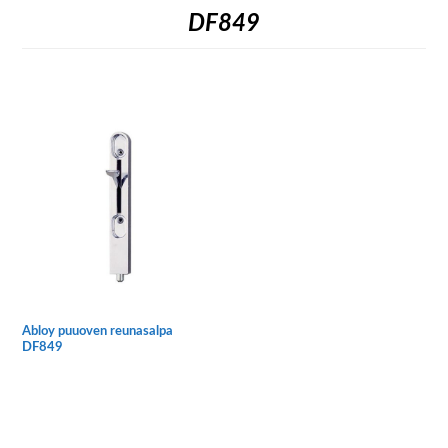
DF849
Abloy puuoven reunasalpa
DF849
Tällä
tuotteella
on
useampi