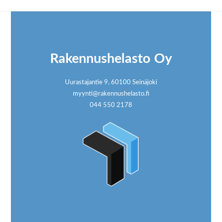
Footer
Rakennushelasto Oy
Uurastajantie 9, 60100 Seinäjoki
myynti@rakennushelasto.fi
044 550 2178