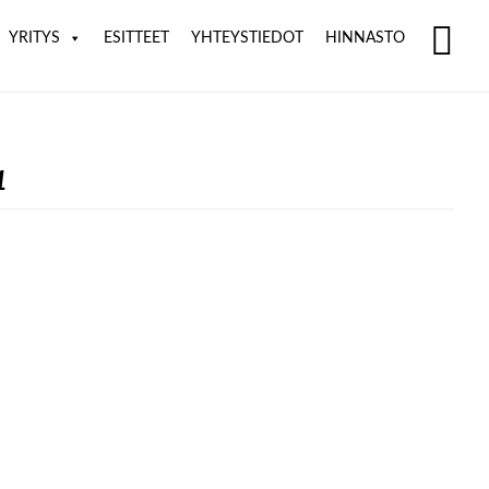
YRITYS
ESITTEET
YHTEYSTIEDOT
HINNASTO
SH
OF
CO
1