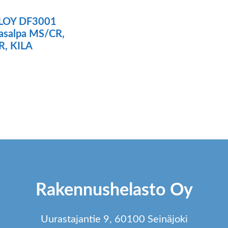
LOY DF3001
asalpa MS/CR,
R, KILA
ä
tteella
ampi
unnelma.
t
dä
Rakennushelasto Oy
innat
tteen
Uurastajantie 9, 60100 Seinäjoki
lla.