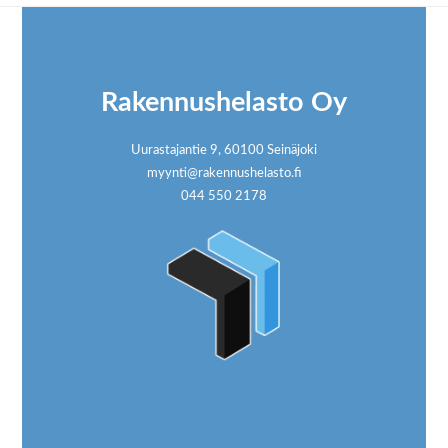
Footer
Rakennushelasto Oy
Uurastajantie 9, 60100 Seinäjoki
myynti@rakennushelasto.fi
044 550 2178