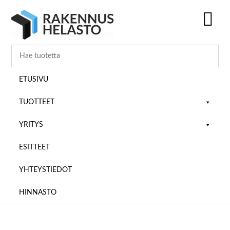
Hyppää
Hyppää
Hyppää
pääsisältöön
ensisijaiseen
alatunnisteeseen
sivupalkkiin
SH
OF
CO
ETUSIVU
TUOTTEET
YRITYS
ESITTEET
YHTEYSTIEDOT
HINNASTO