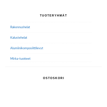
Voit
tehdä
Ensisijainen
TUOTERYHMÄT
valinnat
sivupalkki
tuotteen
Rakennushelat
sivulla.
Kalustehelat
Alumiini­komposiitti­levyt
Mirka-tuotteet
OSTOSKORI