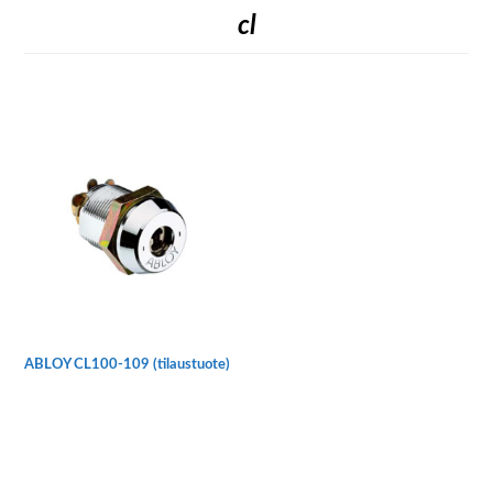
cl
ABLOY CL100-109 (tilaustuote)
Tällä
tuotteella
on
useampi
muunnelma.