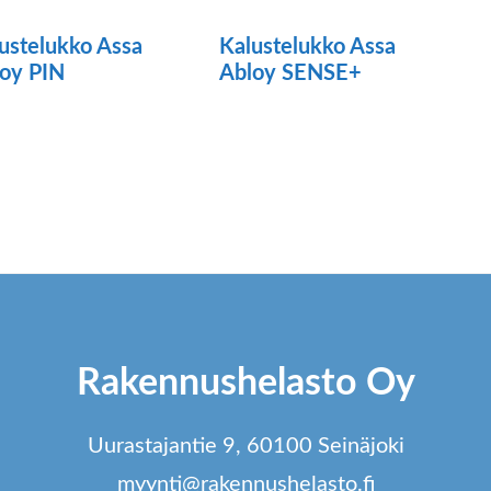
ustelukko Assa
Kalustelukko Assa
oy PIN
Abloy SENSE+
Rakennushelasto Oy
Uurastajantie 9, 60100 Seinäjoki
myynti@rakennushelasto.fi