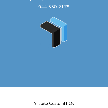
044 550 2178
Ylläpito
CustomIT Oy