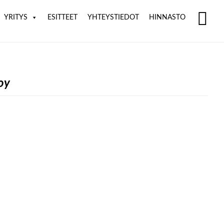
YRITYS
ESITTEET
YHTEYSTIEDOT
HINNASTO
SH
OF
CO
oy