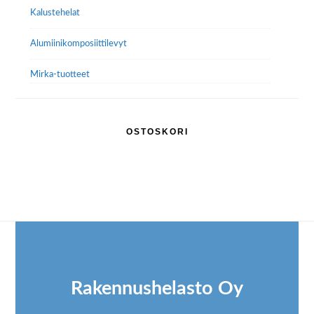
Kalustehelat
Alumiini­komposiitti­levyt
Mirka-tuotteet
OSTOSKORI
Footer
Rakennushelasto Oy