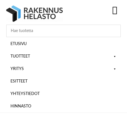
Hyppää
Hyppää
Hyppää
pääsisältöön
ensisijaiseen
alatunnisteeseen
sivupalkkiin
SH
OF
CO
ETUSIVU
TUOTTEET
YRITYS
ESITTEET
YHTEYSTIEDOT
HINNASTO