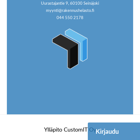
Uurastajantie 9, 60100 Seinäjoki
myynti@rakennushelasto.fi
044 550 2178
Ylläpito
CustomIT Oy