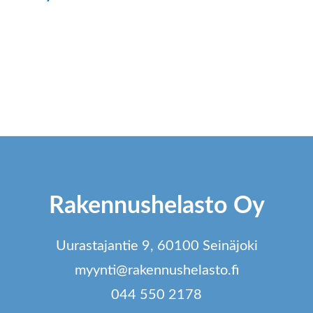
ä
tteella
ampi
unnelma.
t
dä
innat
Rakennushelasto Oy
tteen
lla.
Uurastajantie 9, 60100 Seinäjoki
myynti@rakennushelasto.fi
044 550 2178