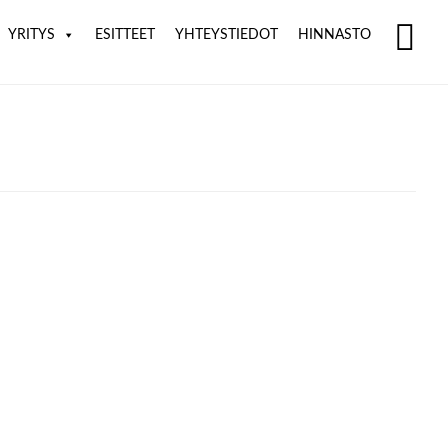
YRITYS
ESITTEET
YHTEYSTIEDOT
HINNASTO
SH
OF
CO
m