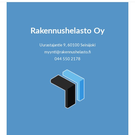
Footer
Rakennushelasto Oy
Uurastajantie 9, 60100 Seinäjoki
myynti@rakennushelasto.fi
044 550 2178