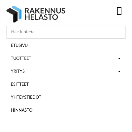
Hyppää
Hyppää
Hyppää
pääsisältöön
ensisijaiseen
alatunnisteeseen
sivupalkkiin
SH
OF
CO
ETUSIVU
TUOTTEET
YRITYS
ESITTEET
YHTEYSTIEDOT
HINNASTO