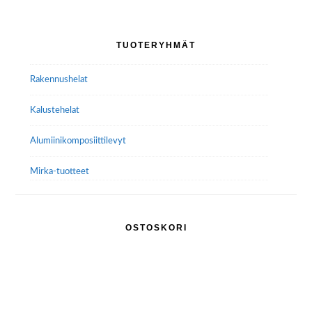
Ensisijainen
TUOTERYHMÄT
sivupalkki
Rakennushelat
Kalustehelat
Alumiini­komposiitti­levyt
Mirka-tuotteet
OSTOSKORI