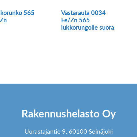
korunko 565
Vastarauta 0034
/Zn
Fe/Zn 565
lukkorungolle suora
ä
tteella
ampi
unnelma.
t
dä
innat
Rakennushelasto Oy
tteen
lla.
Uurastajantie 9, 60100 Seinäjoki