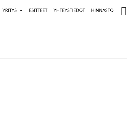
YRITYS
ESITTEET
YHTEYSTIEDOT
HINNASTO
SH
OF
CO