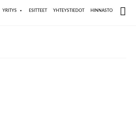
YRITYS
ESITTEET
YHTEYSTIEDOT
HINNASTO
SH
OF
CO