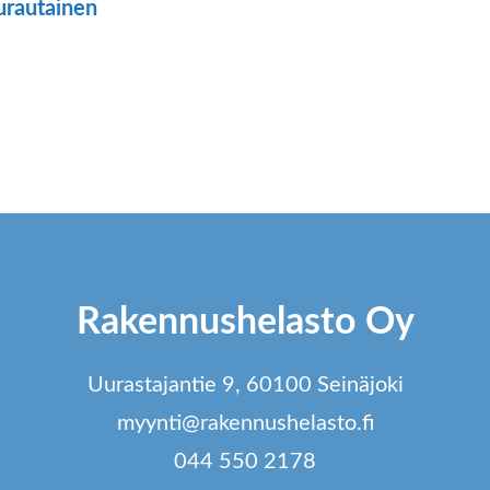
urautainen
Rakennushelasto Oy
Uurastajantie 9, 60100 Seinäjoki
myynti@rakennushelasto.fi
044 550 2178