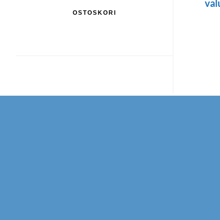
val
OSTOSKORI
Footer