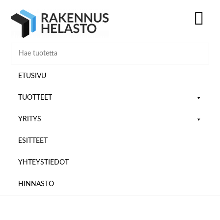
Hyppää
Hyppää
Hyppää
pääsisältöön
ensisijaiseen
alatunnisteeseen
sivupalkkiin
SH
OF
CO
ETUSIVU
TUOTTEET
YRITYS
ESITTEET
YHTEYSTIEDOT
HINNASTO