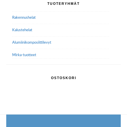
Ensisijainen
TUOTERYHMÄT
sivupalkki
Rakennushelat
Kalustehelat
Alumiini­komposiitti­levyt
Mirka-tuotteet
OSTOSKORI
Footer