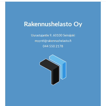
Footer
Rakennushelasto Oy
Uurastajantie 9, 60100 Seinäjoki
myynti@rakennushelasto.fi
044 550 2178