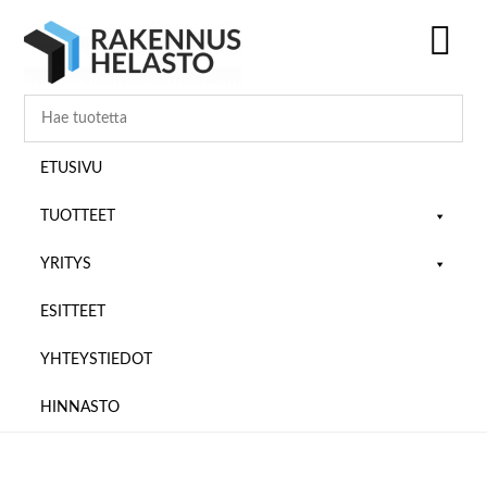
Hyppää
Hyppää
Hyppää
pääsisältöön
ensisijaiseen
alatunnisteeseen
sivupalkkiin
SH
OF
CO
ETUSIVU
TUOTTEET
YRITYS
ESITTEET
YHTEYSTIEDOT
HINNASTO