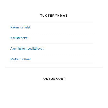
Ensisijainen
TUOTERYHMÄT
sivupalkki
Rakennushelat
Kalustehelat
Alumiini­komposiitti­levyt
Mirka-tuotteet
OSTOSKORI