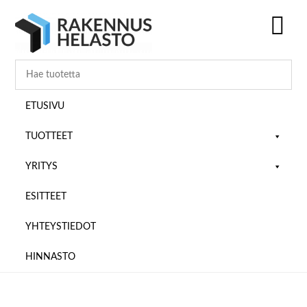
Hyppää
Hyppää
Hyppää
pääsisältöön
ensisijaiseen
alatunnisteeseen
sivupalkkiin
SH
OF
CO
ETUSIVU
TUOTTEET
YRITYS
ESITTEET
YHTEYSTIEDOT
HINNASTO