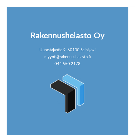
Footer
Rakennushelasto Oy
Uurastajantie 9, 60100 Seinäjoki
myynti@rakennushelasto.fi
044 550 2178