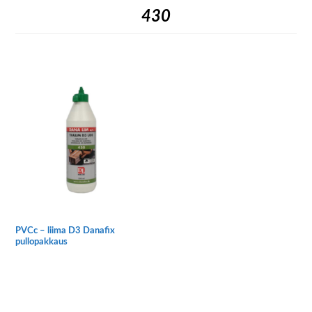
430
PVCc – liima D3 Danafix
pullopakkaus
Tällä
tuotteella
on
useampi