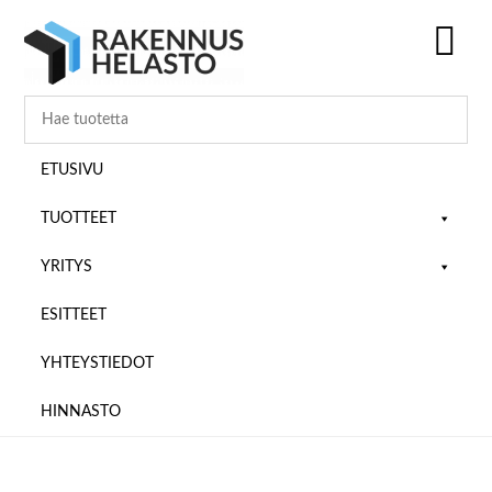
Hyppää
Hyppää
Hyppää
pääsisältöön
ensisijaiseen
alatunnisteeseen
sivupalkkiin
SH
OF
CO
ETUSIVU
TUOTTEET
YRITYS
ESITTEET
YHTEYSTIEDOT
HINNASTO