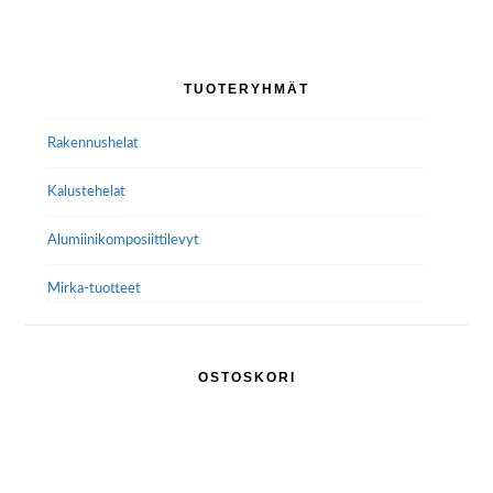
muunnelma.
Voit
tehdä
Ensisijainen
TUOTERYHMÄT
valinnat
sivupalkki
tuotteen
Rakennushelat
sivulla.
Kalustehelat
Alumiini­komposiitti­levyt
Mirka-tuotteet
OSTOSKORI