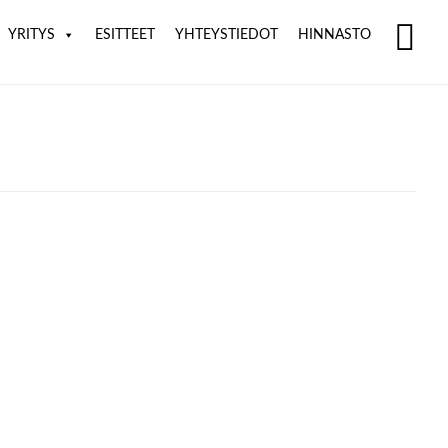
YRITYS
ESITTEET
YHTEYSTIEDOT
HINNASTO
SH
OF
CO