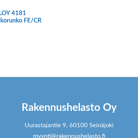
LOY 4181
kkorunko FE/CR
Rakennushelasto Oy
Uurastajantie 9, 60100 Seinäjoki
myynti@rakennushelasto.fi