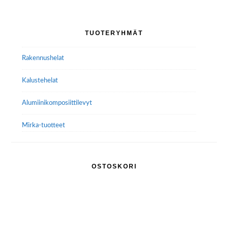
Voit
tehdä
Ensisijainen
TUOTERYHMÄT
valinnat
sivupalkki
tuotteen
Rakennushelat
sivulla.
Kalustehelat
Alumiini­komposiitti­levyt
Mirka-tuotteet
OSTOSKORI