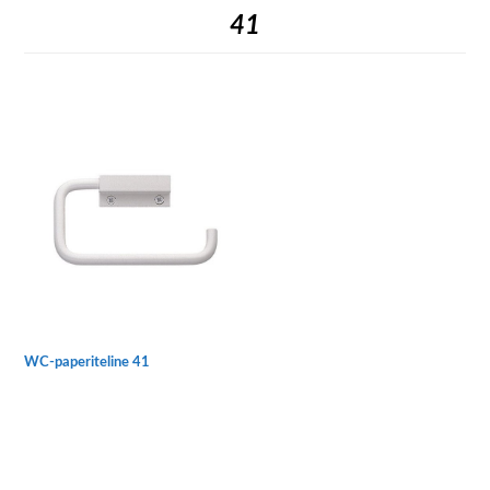
41
WC-paperiteline 41
Tällä
tuotteella
on
useampi
muunnelma.