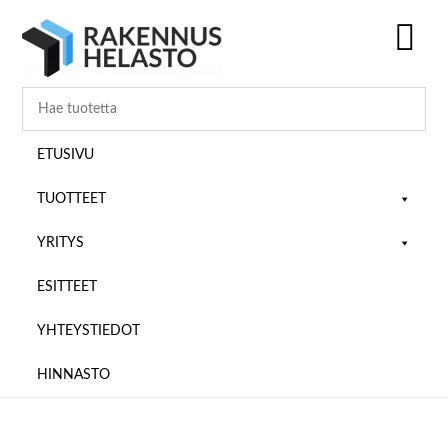
Hyppää
Hyppää
Hyppää
pääsisältöön
ensisijaiseen
alatunnisteeseen
sivupalkkiin
SH
OF
CO
ETUSIVU
TUOTTEET
YRITYS
ESITTEET
YHTEYSTIEDOT
HINNASTO