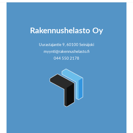
Footer
Rakennushelasto Oy
Uurastajantie 9, 60100 Seinäjoki
myynti@rakennushelasto.fi
044 550 2178