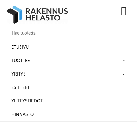
Hyppää
Hyppää
Hyppää
pääsisältöön
ensisijaiseen
alatunnisteeseen
sivupalkkiin
SH
OF
CO
ETUSIVU
TUOTTEET
YRITYS
ESITTEET
YHTEYSTIEDOT
HINNASTO