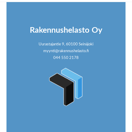
Footer
Rakennushelasto Oy
Uurastajantie 9, 60100 Seinäjoki
myynti@rakennushelasto.fi
044 550 2178