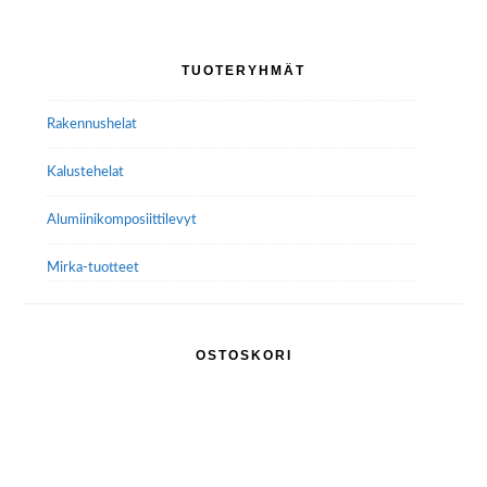
Voit
tehdä
Ensisijainen
TUOTERYHMÄT
valinnat
sivupalkki
tuotteen
Rakennushelat
sivulla.
Kalustehelat
Alumiini­komposiitti­levyt
Mirka-tuotteet
OSTOSKORI