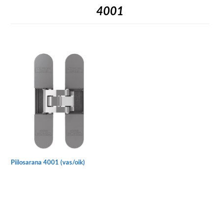
4001
Piilosarana 4001 (vas/oik)
Tällä
tuotteella
on
useampi
muunnelma.