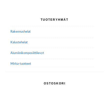
Ensisijainen
TUOTERYHMÄT
sivupalkki
Rakennushelat
Kalustehelat
Alumiini­komposiitti­levyt
Mirka-tuotteet
OSTOSKORI