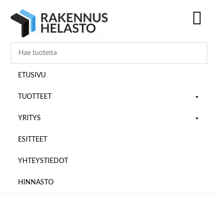
Hyppää
Hyppää
Hyppää
pääsisältöön
ensisijaiseen
alatunnisteeseen
sivupalkkiin
SH
OF
CO
ETUSIVU
TUOTTEET
YRITYS
ESITTEET
YHTEYSTIEDOT
HINNASTO