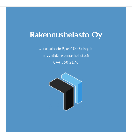
Footer
Rakennushelasto Oy
Uurastajantie 9, 60100 Seinäjoki
myynti@rakennushelasto.fi
044 550 2178