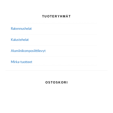
Ensisijainen
TUOTERYHMÄT
sivupalkki
Rakennushelat
Kalustehelat
Alumiini­komposiitti­levyt
Mirka-tuotteet
OSTOSKORI