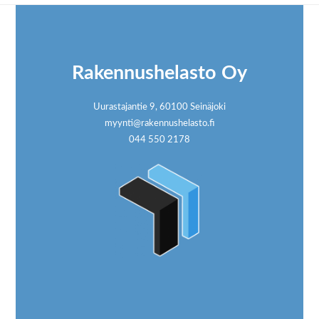
Footer
Rakennushelasto Oy
Uurastajantie 9, 60100 Seinäjoki
myynti@rakennushelasto.fi
044 550 2178