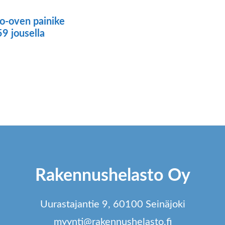
o-oven painike
9 jousella
ä
tteella
ampi
unnelma.
t
dä
Rakennushelasto Oy
innat
tteen
Uurastajantie 9, 60100 Seinäjoki
lla.
myynti@rakennushelasto.fi