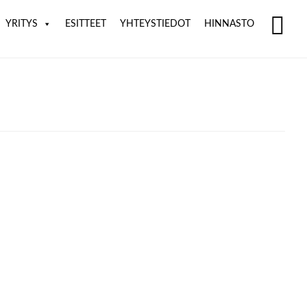
YRITYS
ESITTEET
YHTEYSTIEDOT
HINNASTO
SH
OF
CO