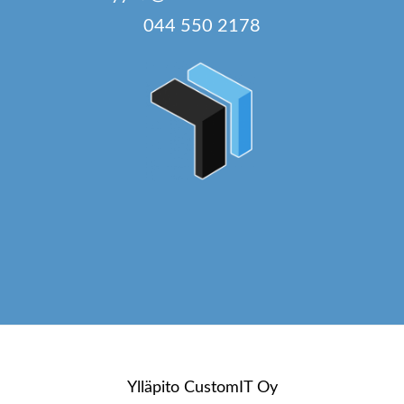
044 550 2178
Ylläpito
CustomIT Oy