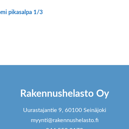
mi pikasalpa 1/3
ä
tteella
ampi
unnelma.
t
dä
Rakennushelasto Oy
innat
tteen
Uurastajantie 9, 60100 Seinäjoki
lla.
myynti@rakennushelasto.fi