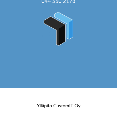
044 550 2178
Ylläpito
CustomIT Oy