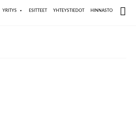
YRITYS
ESITTEET
YHTEYSTIEDOT
HINNASTO
SH
OF
CO