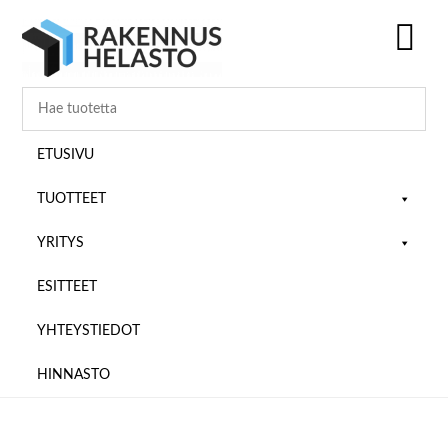
Hyppää
Hyppää
Hyppää
pääsisältöön
ensisijaiseen
alatunnisteeseen
sivupalkkiin
SH
OF
CO
ETUSIVU
TUOTTEET
YRITYS
ESITTEET
YHTEYSTIEDOT
HINNASTO