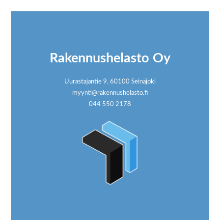
Footer
Rakennushelasto Oy
Uurastajantie 9, 60100 Seinäjoki
myynti@rakennushelasto.fi
044 550 2178