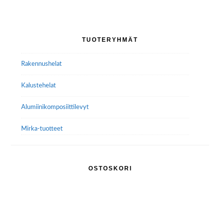
muunnelma.
Voit
tehdä
Ensisijainen
TUOTERYHMÄT
valinnat
sivupalkki
tuotteen
Rakennushelat
sivulla.
Kalustehelat
Alumiini­komposiitti­levyt
Mirka-tuotteet
OSTOSKORI