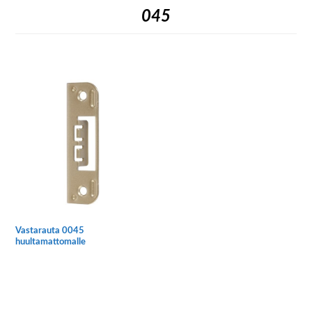
045
Vastarauta 0045
huultamattomalle
Tällä
tuotteella
on
useampi