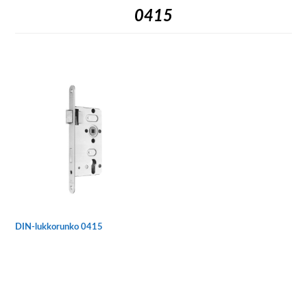
0415
DIN-lukkorunko 0415
Tällä
tuotteella
on
useampi
muunnelma.