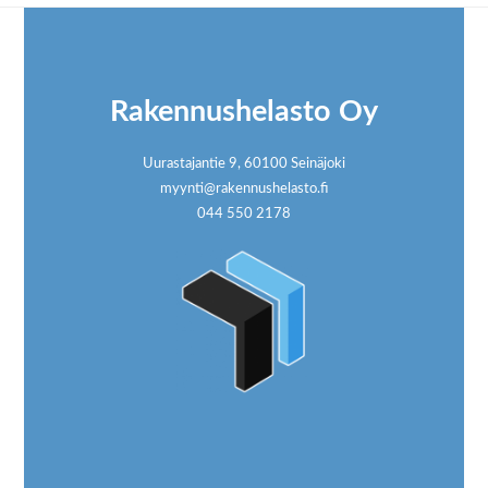
Footer
Rakennushelasto Oy
Uurastajantie 9, 60100 Seinäjoki
myynti@rakennushelasto.fi
044 550 2178