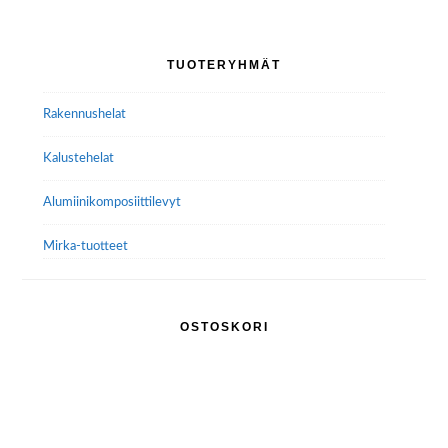
Voit
tehdä
Ensisijainen
TUOTERYHMÄT
valinnat
sivupalkki
tuotteen
Rakennushelat
sivulla.
Kalustehelat
Alumiini­komposiitti­levyt
Mirka-tuotteet
OSTOSKORI