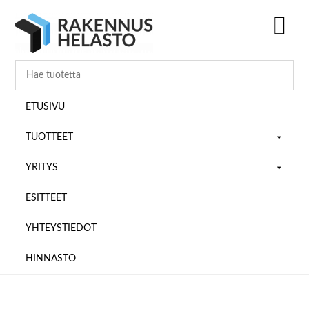
Hyppää
Hyppää
Hyppää
pääsisältöön
ensisijaiseen
alatunnisteeseen
sivupalkkiin
SH
OF
CO
ETUSIVU
TUOTTEET
YRITYS
ESITTEET
YHTEYSTIEDOT
HINNASTO