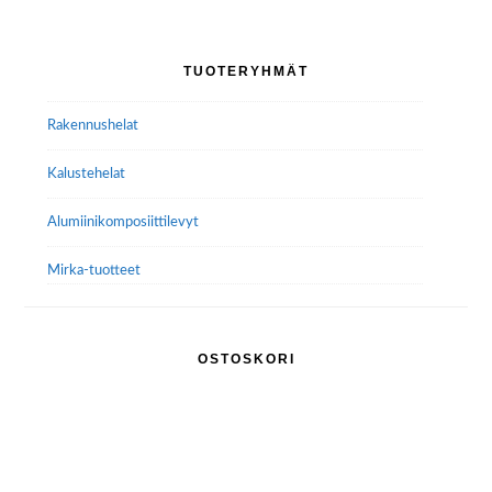
Ensisijainen
TUOTERYHMÄT
sivupalkki
Rakennushelat
Kalustehelat
Alumiini­komposiitti­levyt
Mirka-tuotteet
OSTOSKORI