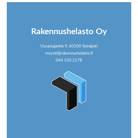
Footer
Rakennushelasto Oy
Uurastajantie 9, 60100 Seinäjoki
myynti@rakennushelasto.fi
044 550 2178