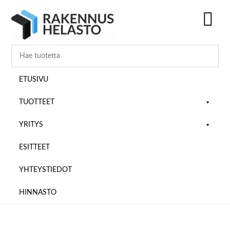
Hyppää
Hyppää
Hyppää
pääsisältöön
ensisijaiseen
alatunnisteeseen
sivupalkkiin
SH
OF
CO
ETUSIVU
TUOTTEET
YRITYS
ESITTEET
YHTEYSTIEDOT
HINNASTO