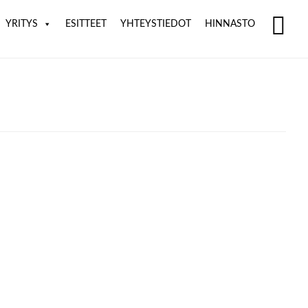
YRITYS
ESITTEET
YHTEYSTIEDOT
HINNASTO
SH
OF
CO