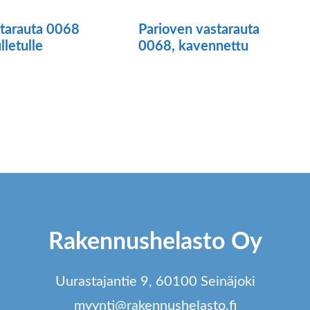
tarauta 0068
Parioven vastarauta
lletulle
0068, kavennettu
ä
tteella
ampi
unnelma.
t
dä
Rakennushelasto Oy
innat
tteen
Uurastajantie 9, 60100 Seinäjoki
lla.
myynti@rakennushelasto.fi