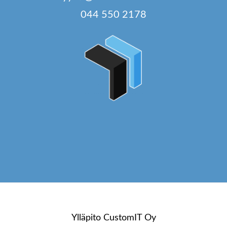
044 550 2178
Ylläpito
CustomIT Oy