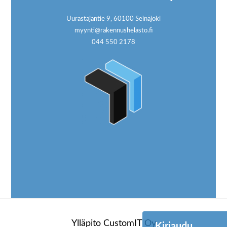
Uurastajantie 9, 60100 Seinäjoki
myynti@rakennushelasto.fi
044 550 2178
Ylläpito
CustomIT Oy