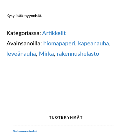
Kysy lisää myynnistä.
Kategoriassa:
Artikkelit
Avainsanoilla:
hiomapaperi
,
kapeanauha
,
leveänauha
,
Mirka
,
rakennushelasto
Ensisijainen
TUOTERYHMÄT
sivupalkki