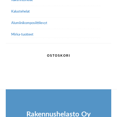
Rakennushelat
Kalustehelat
Alumiini­komposiitti­levyt
Mirka-tuotteet
OSTOSKORI
Footer
Rakennushelasto Oy