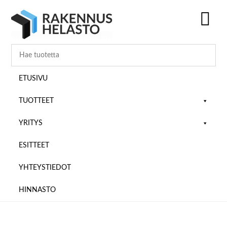
Hyppää
Hyppää
Hyppää
pääsisältöön
ensisijaiseen
alatunnisteeseen
sivupalkkiin
SH
OF
CO
ETUSIVU
TUOTTEET
YRITYS
ESITTEET
YHTEYSTIEDOT
HINNASTO